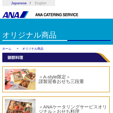
Japanese
English
オリジナル商品
ホーム
オリジナル商品
＜A-style限定＞
謹製迎春おせち三段重
＜ANAケータリングサービスオリ
ジナル＞おせち料理