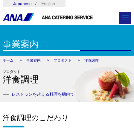
Japanese
English
事業案内
ホーム
事業案内
プロダクト
洋食調理
プロダクト
洋食調理
レストランを超える料理を機内で
洋食調理のこだわり